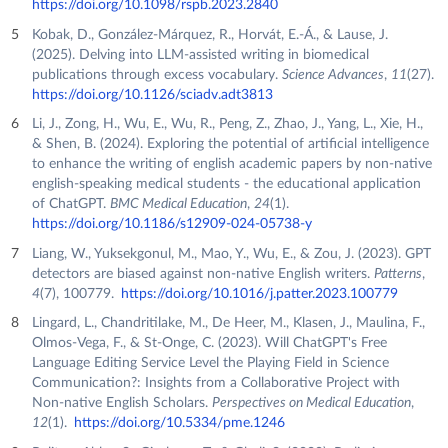
https://doi.org/10.1098/rspb.2023.2840
Kobak, D., González-Márquez, R., Horvát, E.-Á., & Lause, J.
(2025). Delving into LLM-assisted writing in biomedical
publications through excess vocabulary.
Science Advances
,
11
(27).
https://doi.org/10.1126/sciadv.adt3813
Li, J., Zong, H., Wu, E., Wu, R., Peng, Z., Zhao, J., Yang, L., Xie, H.,
& Shen, B. (2024). Exploring the potential of artificial intelligence
to enhance the writing of english academic papers by non-native
english-speaking medical students - the educational application
of ChatGPT.
BMC Medical Education
,
24
(1).
https://doi.org/10.1186/s12909-024-05738-y
Liang, W., Yuksekgonul, M., Mao, Y., Wu, E., & Zou, J. (2023). GPT
detectors are biased against non-native English writers.
Patterns
,
4
(7), 100779.
https://doi.org/10.1016/j.patter.2023.100779
Lingard, L., Chandritilake, M., De Heer, M., Klasen, J., Maulina, F.,
Olmos-Vega, F., & St-Onge, C. (2023). Will ChatGPT's Free
Language Editing Service Level the Playing Field in Science
Communication?: Insights from a Collaborative Project with
Non-native English Scholars.
Perspectives on Medical Education
,
12
(1).
https://doi.org/10.5334/pme.1246