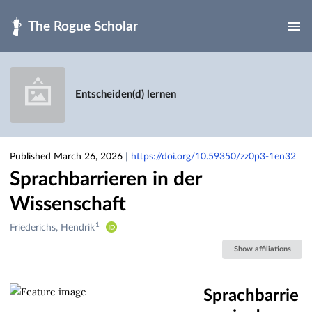
Skip to main
Entscheiden(d) lernen
Published March 26, 2026
|
https://doi.org/10.59350/zz0p3-1en32
Sprachbarrieren in der
Wissenschaft
1
Creators
Friederichs, Hendrik
&
Show affiliations
Contributors
Sprachbarrie