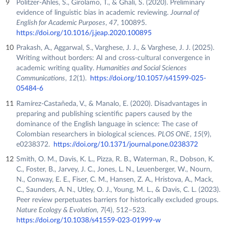
Politzer-Ahles, S., Girolamo, T., & Ghali, S. (2020). Preliminary
evidence of linguistic bias in academic reviewing.
Journal of
English for Academic Purposes
,
47
, 100895.
https://doi.org/10.1016/j.jeap.2020.100895
Prakash, A., Aggarwal, S., Varghese, J. J., & Varghese, J. J. (2025).
Writing without borders: AI and cross-cultural convergence in
academic writing quality.
Humanities and Social Sciences
Communications
,
12
(1).
https://doi.org/10.1057/s41599-025-
05484-6
Ramírez-Castañeda, V., & Manalo, E. (2020). Disadvantages in
preparing and publishing scientific papers caused by the
dominance of the English language in science: The case of
Colombian researchers in biological sciences.
PLOS ONE
,
15
(9),
e0238372.
https://doi.org/10.1371/journal.pone.0238372
Smith, O. M., Davis, K. L., Pizza, R. B., Waterman, R., Dobson, K.
C., Foster, B., Jarvey, J. C., Jones, L. N., Leuenberger, W., Nourn,
N., Conway, E. E., Fiser, C. M., Hansen, Z. A., Hristova, A., Mack,
C., Saunders, A. N., Utley, O. J., Young, M. L., & Davis, C. L. (2023).
Peer review perpetuates barriers for historically excluded groups.
Nature Ecology & Evolution
,
7
(4), 512–523.
https://doi.org/10.1038/s41559-023-01999-w