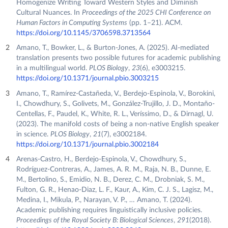
Homogenize Writing Toward Western Styles and Diminish
Cultural Nuances. In
Proceedings of the 2025 CHI Conference on
Human Factors in Computing Systems
(pp. 1–21). ACM.
https://doi.org/10.1145/3706598.3713564
Amano, T., Bowker, L., & Burton-Jones, A. (2025). AI-mediated
translation presents two possible futures for academic publishing
in a multilingual world.
PLOS Biology
,
23
(6), e3003215.
https://doi.org/10.1371/journal.pbio.3003215
Amano, T., Ramírez-Castañeda, V., Berdejo-Espinola, V., Borokini,
I., Chowdhury, S., Golivets, M., González-Trujillo, J. D., Montaño-
Centellas, F., Paudel, K., White, R. L., Veríssimo, D., & Dirnagl, U.
(2023). The manifold costs of being a non-native English speaker
in science.
PLOS Biology
,
21
(7), e3002184.
https://doi.org/10.1371/journal.pbio.3002184
Arenas-Castro, H., Berdejo-Espinola, V., Chowdhury, S.,
Rodríguez-Contreras, A., James, A. R. M., Raja, N. B., Dunne, E.
M., Bertolino, S., Emidio, N. B., Derez, C. M., Drobniak, S. M.,
Fulton, G. R., Henao-Diaz, L. F., Kaur, A., Kim, C. J. S., Lagisz, M.,
Medina, I., Mikula, P., Narayan, V. P., … Amano, T. (2024).
Academic publishing requires linguistically inclusive policies.
Proceedings of the Royal Society B: Biological Sciences
,
291
(2018).