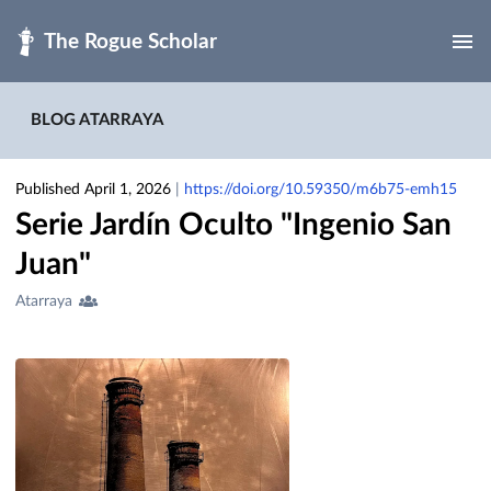
Skip to main
BLOG ATARRAYA
Published April 1, 2026
|
https://doi.org/10.59350/m6b75-emh15
Serie Jardín Oculto "Ingenio San
Juan"
Creators
Atarraya
&
Contributors