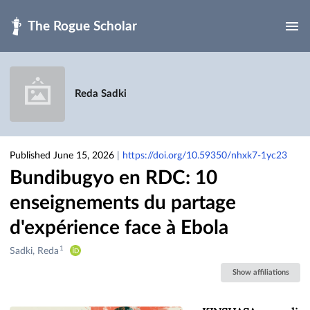
Skip to main
Reda Sadki
Published June 15, 2026
|
https://doi.org/10.59350/nhxk7-1yc23
Bundibugyo en RDC: 10
enseignements du partage
d'expérience face à Ebola
1
Creators
Sadki, Reda
&
Show affiliations
Contributors