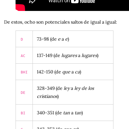
De estos, ocho son potenciales saltos de igual a igual:
73-98 (de
e
a
e
)
D
137-149 (de
lugares
a
lugares
)
AC
142-150 (de
que
a
ca
)
BHI
328-349 (de
ley
a
ley de los
DE
cristianos
)
340-351 (de
tan
a
tan
)
BI
343-353 (de
es
a
es
)