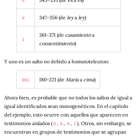
G
347-356 (de
ley
a
ley
)
H
361-371 (de
casamiento
a
I
consentimiento
)
Y uno es un salto no debido a homoioteleuton:
180-221 (de
María
a
cima
)
DEG
Ahora bien, es probable que no todos los saltos de igual a
igual identificados sean monogenéticos. En el capítulo
del ejemplo, esto ocurre con aquellos que aparecen en
testimonios aislados (
,
,
,
). Otros, sin embargo, se
D
G
H
I
encuentran en grupos de testimonios que se agrupan