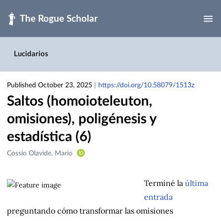
Skip to main
Lucidarios
Published October 23, 2025
|
https://doi.org/10.58079/1513z
Saltos (homoioteleuton,
omisiones), poligénesis y
estadística (6)
Creators
Cossío Olavide, Mario
&
Contributors
Terminé la
última
entrada
preguntando cómo transformar las omisiones