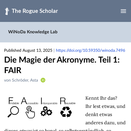
Skip to main
WiNoDa Knowledge Lab
Published August 13, 2025
|
https://doi.org/10.59350/winoda.7496
Die Magie der Akronyme. Teil 1:
FAIR
Creators
von Schröder, Asta
&
Contributors
Kennt Ihr das?
Ihr lest etwas, und
denkt etwas
anderes dazu, und
dieses
etwas
ist so banal, so selbstverständlich, so