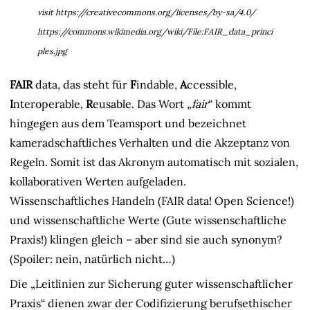
visit https://creativecommons.org/licenses/by-sa/4.0/
https://commons.wikimedia.org/wiki/File:FAIR_data_princi
ples.jpg
FAIR
data, das steht für
F
indable,
A
ccessible,
I
nteroperable,
R
eusable. Das Wort „
fair
“ kommt
hingegen aus dem Teamsport und bezeichnet
kameradschaftliches Verhalten und die Akzeptanz von
Regeln. Somit ist das Akronym automatisch mit sozialen,
kollaborativen Werten aufgeladen.
Wissenschaftliches Handeln (FAIR data! Open Science!)
und wissenschaftliche Werte (Gute wissenschaftliche
Praxis!) klingen gleich – aber sind sie auch synonym?
(Spoiler: nein, natürlich nicht…)
Die „Leitlinien zur Sicherung guter wissenschaftlicher
Praxis“ dienen zwar der Codifizierung berufsethischer