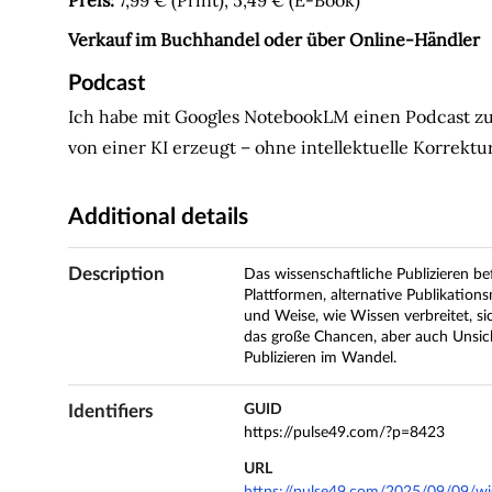
Verkauf im Buchhandel oder über Online-Händler
Podcast
Ich habe mit Googles NotebookLM einen Podcast zum
von einer KI erzeugt – ohne intellektuelle Korrek
Additional details
Description
Das wissenschaftliche Publizieren be
Plattformen, alternative Publikatio
und Weise, wie Wissen verbreitet, s
das große Chancen, aber auch Unsich
Publizieren im Wandel.
Identifiers
GUID
https://pulse49.com/?p=8423
URL
https://pulse49.com/2025/09/09/wiss