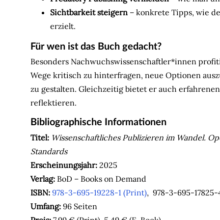
Sichtbarkeit steigern
– konkrete Tipps, wie d
erzielt.
Für wen ist das Buch gedacht?
Besonders Nachwuchswissenschaftler*innen profitie
Wege kritisch zu hinterfragen, neue Optionen ausz
zu gestalten. Gleichzeitig bietet er auch erfahren
reflektieren.
Bibliographische Informationen
Titel:
Wissenschaftliches Publizieren im Wandel. Op
Standards
Erscheinungsjahr:
2025
Verlag:
BoD – Books on Demand
ISBN:
978-3-695-19228-1 (Print)
, 978-3-695-17825-
Umfang:
96 Seiten
Preis:
7,99 € (Print), 5,49 € (E-Book)