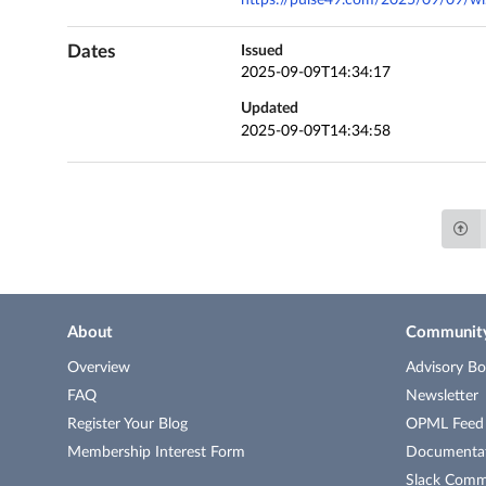
Dates
Issued
2025-09-09T14:34:17
Updated
2025-09-09T14:34:58
About
Communit
Overview
Advisory Bo
FAQ
Newsletter
Register Your Blog
OPML Feed o
Membership Interest Form
Documenta
Slack Comm