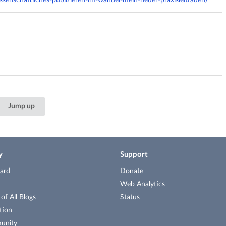
Jump up
y
Support
ard
Donate
Web Analytics
f All Blogs
Status
tion
unity