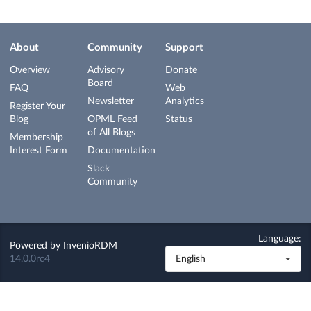
About
Community
Support
Overview
Advisory
Donate
Board
FAQ
Web
Newsletter
Analytics
Register Your
Blog
OPML Feed
Status
of All Blogs
Membership
Interest Form
Documentation
Slack
Community
Language:
Powered by
InvenioRDM
14.0.0rc4
English