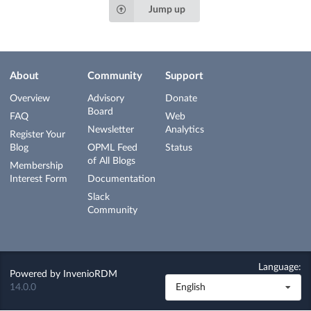
Jump up
About
Community
Support
Overview
Advisory
Donate
Board
FAQ
Web
Newsletter
Analytics
Register Your
Blog
OPML Feed
Status
of All Blogs
Membership
Interest Form
Documentation
Slack
Community
Language:
Powered by
InvenioRDM
14.0.0
English