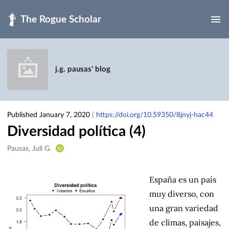
Skip to main
j.g. pausas' blog
Published January 7, 2020
|
https://doi.org/10.59350/8jnyj-hac44
Diversidad política (4)
Creators
Pausas, Juli G.
&
Contributors
España es un país
muy diverso, con
una gran variedad
de climas, paisajes,