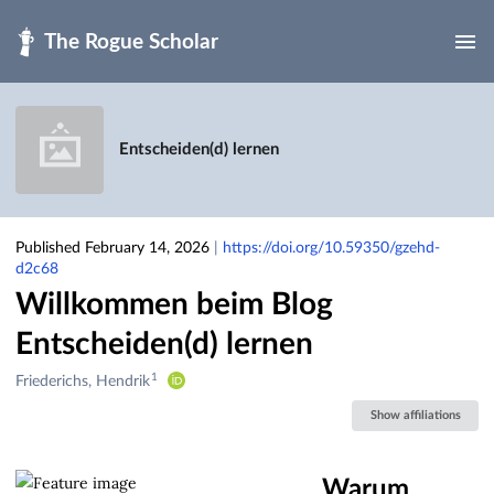
Skip to main
Entscheiden(d) lernen
Published February 14, 2026
|
https://doi.org/10.59350/gzehd-
d2c68
Willkommen beim Blog
Entscheiden(d) lernen
1
Creators
Friederichs, Hendrik
&
Show affiliations
Contributors
Warum