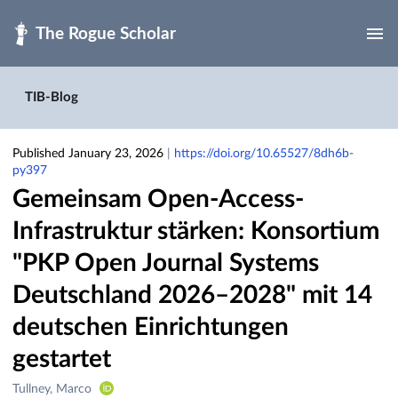
Skip to main
TIB-Blog
Published January 23, 2026
|
https://doi.org/10.65527/8dh6b-
py397
Gemeinsam Open-Access-
Infrastruktur stärken: Konsortium
"PKP Open Journal Systems
Deutschland 2026–2028" mit 14
deutschen Einrichtungen
gestartet
Creators
Tullney, Marco