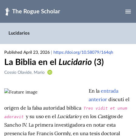
Skip to main
Lucidarios
Published April 23, 2026
|
https://doi.org/10.58079/164qh
La Biblia en el
Lucidario
(3)
Creators
Cossío Olavide, Mario
&
Contributors
En la
entrada
anterior
discutí el
origen de la falsa autoridad bíblica
Tres vidit et unum
y su uso en el
Lucidario
y en los
Castigos
de
adoravit
Sancho IV. La primera investigadora en notar esta
presencia fue Francis Gormly, en una tesis doctoral