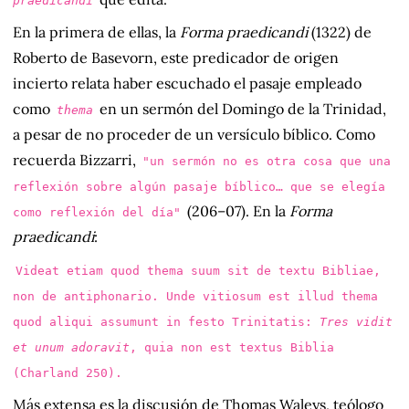
praedicandi
En la primera de ellas, la
Forma praedicandi
(1322) de
Roberto de Basevorn, este predicador de origen
incierto relata haber escuchado el pasaje empleado
como
en un sermón del Domingo de la Trinidad,
thema
a pesar de no proceder de un versículo bíblico. Como
recuerda Bizzarri,
"un sermón no es otra cosa que una
reflexión sobre algún pasaje bíblico… que se elegía
(206–07). En la
Forma
como reflexión del día"
praedicandi
:
Videat etiam quod thema suum sit de textu Bibliae,
non de antiphonario. Unde vitiosum est illud thema
quod aliqui assumunt in festo Trinitatis:
Tres vidit
et unum adoravit
, quia non est textus Biblia
(Charland 250).
Más extensa es la discusión de Thomas Waleys, teólogo