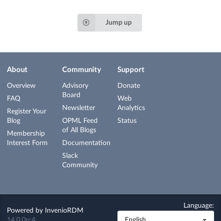
Jump up
About
Community
Support
Overview
Advisory
Donate
Board
FAQ
Web
Newsletter
Analytics
Register Your
Blog
OPML Feed
Status
of All Blogs
Membership
Interest Form
Documentation
Slack
Community
Language:
Powered by
InvenioRDM
14.0.0rc4
English