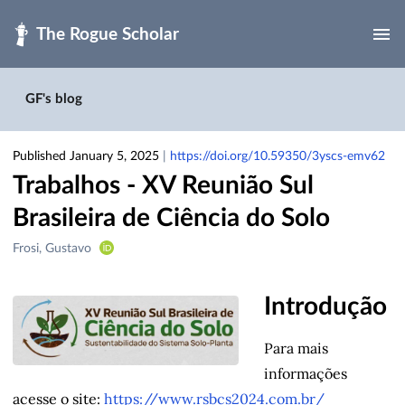
Skip to main
GF's blog
Published January 5, 2025
|
https://doi.org/10.59350/3yscs-emv62
Trabalhos - XV Reunião Sul
Brasileira de Ciência do Solo
Creators
Frosi, Gustavo
&
Contributors
Introdução
Para mais
informações
acesse o site:
https://www.rsbcs2024.com.br/