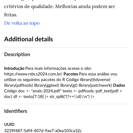
critérios de qualidade. Melhorias ainda podem ser
feitas.
De volta ao topo
Additional details
Description
Introdução
Para mais informações acesse o site:
https://www.rsbcs2024.com.br/
Pacotes
Para essa análise vou
utilizar os seguintes pacotes do R Código library(tidyverse)
library(pdftools) library(ggtext) library(gt) library(patchwork)
Dados
Código doc <- "anais-2024.pdf" texto <- pdftools::pdf_text(pdf =
doc) df <- texto[7:18] |> str_split("(?<=\\d)\\n") |>
Identifiers
UUID
3239f487-5df4-407d-9ae7-a0ea103ca32c