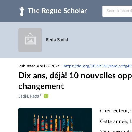
Skip to main
Reda Sadki
Published April 8, 2026
|
https://doi.org/10.59350/rbrqv-5fg49
Dix ans, déjà! 10 nouvelles op
changement
1
Creators
Sadki, Reda
&
Contributors
Cher lecteur, 
Cette année, L
Nous rassemblo