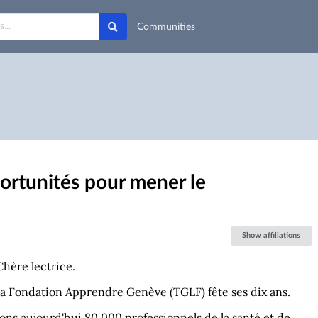
Communities
portunités pour mener le
Show affiliations
Chère lectrice.
a Fondation Apprendre Genève (TGLF) fête ses dix ans.
ns aujourd'hui 80 000 professionnels de la santé et de