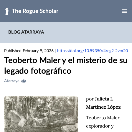
Skip to main
BLOG ATARRAYA
Published February 9, 2026
|
https://doi.org/10.59350/4reg2-2vm20
Teoberto Maler y el misterio de su
legado fotográfico
Creators
Atarraya
&
Contributors
por
Julieta I.
Martínez López
Teoberto Maler,
explorador y