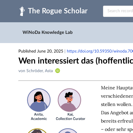
Skip to main
WiNoDa Knowledge Lab
Published June 20, 2025
|
https://doi.org/10.59350/winoda.7
Wen interessiert das (hoffentli
Creators
von Schröder, Asta
&
Contributors
Meine Hauptau
verschiedenen
stellen wollen.
Das Angebot 
bereits erfreu
– oder sehr sp