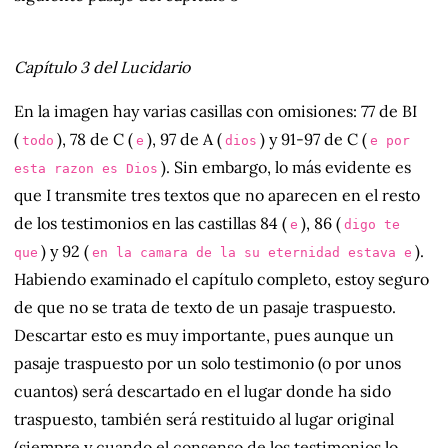
Capítulo 3 del
Lucidario
En la imagen hay varias casillas con omisiones: 77 de BI
(
), 78 de C (
), 97 de A (
) y 91-97 de C (
todo
e
dios
e por
). Sin embargo, lo más evidente es
esta razon es Dios
que I transmite tres textos que no aparecen en el resto
de los testimonios en las castillas 84 (
), 86 (
e
digo te
) y 92 (
).
que
en la camara de la su eternidad estava e
Habiendo examinado el capítulo completo, estoy seguro
de que no se trata de texto de un pasaje traspuesto.
Descartar esto es muy importante, pues aunque un
pasaje traspuesto por un solo testimonio (o por unos
cuantos) será descartado en el lugar donde ha sido
traspuesto, también será restituido al lugar original
(siempre y cuando el consenso de los testimonios lo