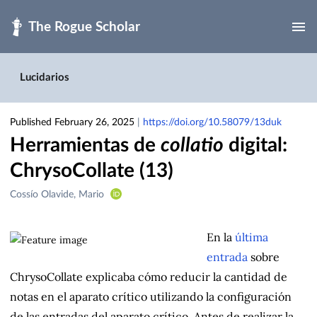
Skip to main
Lucidarios
Published February 26, 2025
|
https://doi.org/10.58079/13duk
Herramientas de
collatio
digital:
ChrysoCollate (13)
Creators
Cossío Olavide, Mario
&
Contributors
En la
última
entrada
sobre
ChrysoCollate explicaba cómo reducir la cantidad de
notas en el aparato crítico utilizando la configuración
de las entradas del aparato crítico. Antes de realizar la